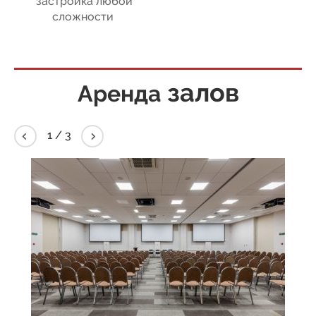
застройка любой
сложности
залов
Аренда
2
/
3